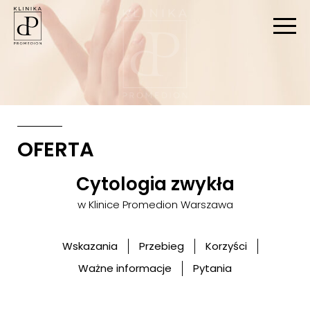
STRONA GŁÓWNA
|
ZABIEGI
|
GINEKOLOGIA ESTETYCZNA I OGÓLNA
|
CYTOLOGIA ZWYKŁA
OFERTA
Cytologia zwykła
w Klinice Promedion Warszawa
Wskazania
Przebieg
Korzyści
Ważne informacje
Pytania