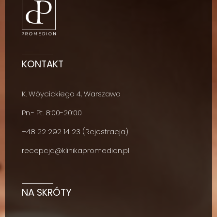
KONTAKT
K. Wóycickiego 4, Warszawa
Pn.- Pt. 8:00-20:00
+48
22 292 14 23
(Rejestracja)
recepcja@klinikapromedion.pl
NA SKRÓTY