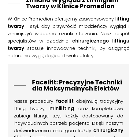
Zmiana Wyglądu z Liftingiem
Twarzy w Klinice Promedion
W Klinice Promedion oferujemy zaawansowany
lifting
twarzy
i szyi, aby przywrócić młodzieńczy wygląd i
zmniejszyć widoczne oznaki starzenia. Nasz zespół
specjalistów w dziedzinie
chirurgicznego liftingu
twarzy
stosuje innowacyjne techniki, by osiągnąć
naturalnie wyglądające i trwałe efekty.
Facelift: Precyzyjne Techniki
dla Maksymalnych Efektów
Nasze procedury
facelift
obejmują tradycyjny
lifting twarzy,
minilifting
oraz kompleksowe
zabiegi liftingu szyi, każdy dostosowany do
indywidualnych potrzeb pacjenta. Dzięki naszym
doświadczonym chirurgom każdy
chirurgiczny