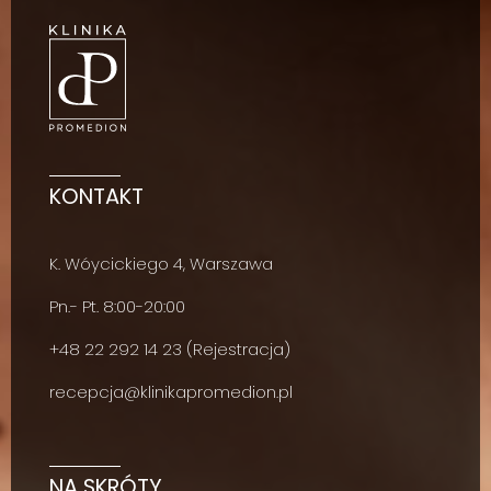
KONTAKT
K. Wóycickiego 4, Warszawa
Pn.- Pt. 8:00-20:00
+48
22 292 14 23
(Rejestracja)
recepcja@klinikapromedion.pl
NA SKRÓTY