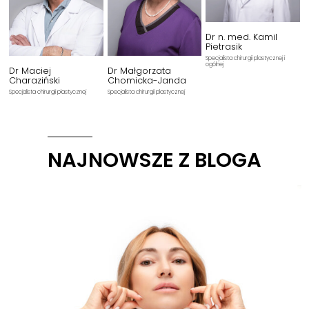
Dr n. med. Kamil
Pietrasik
Specjalista chirurgii plastycznej i
ogólnej
Dr Maciej
Dr Małgorzata
Charaziński
Chomicka-Janda
Specjalista chirurgii plastycznej
Specjalista chirurgii plastycznej
NAJNOWSZE Z BLOGA