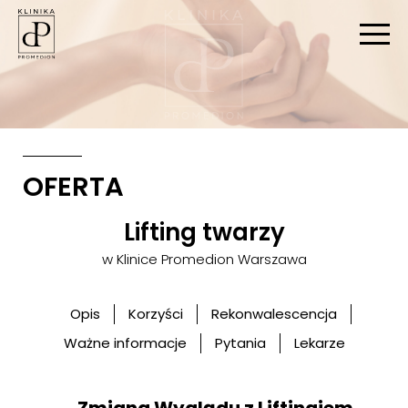
STRONA GŁÓWNA
|
ZABIEGI
|
ZABIEGI DLA MĘŻCZYZN
|
LIFTING TWARZY
OFERTA
Lifting twarzy
w Klinice Promedion Warszawa
Opis
Korzyści
Rekonwalescencja
Ważne informacje
Pytania
Lekarze